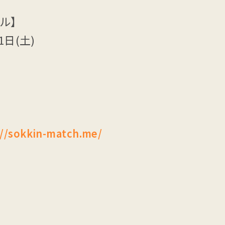
ル】
日(土)
://sokkin-match.me/