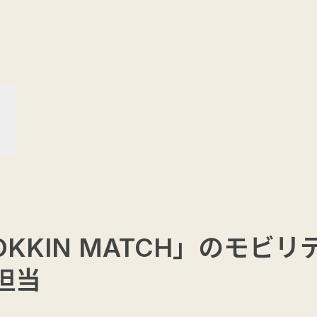
SERVICE
NEWS
MEDIA
S
「SOKKIN MATCH」のモビ
担当