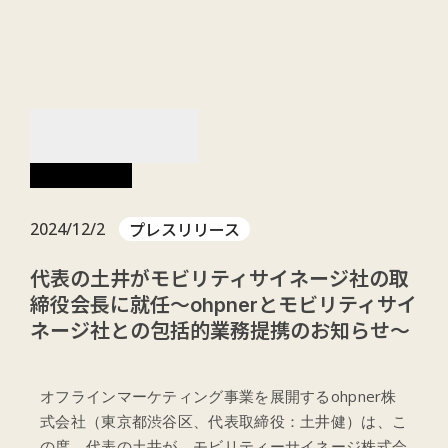
menu
NEWS
お知らせ
プレスリリース
2024/12/2
代表の土井がモビリティサイネージ社の取
締役会長に就任〜ohpnerとモビリティサイ
ネージ社との包括的業務提携のお知らせ〜
オフラインマーケティング事業を展開するohpner株
式会社（東京都渋谷区、代表取締役：土井健）は、こ
の度、代表の土井が、モビリティーサイネージ株式会